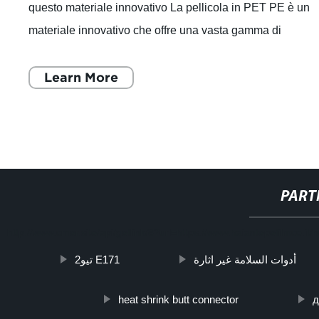
questo materiale innovativo La pellicola in PET PE è un
materiale innovativo che offre una vasta gamma di
caratteristiche, utilizzi e vantag
Learn More
PART
http://www.cmer.site/api/getlink/8?url=https://www.haiantepefilmco.it/
أدوات السلامة غير اثارة
تيو2 E171
heat shrink butt connector
д