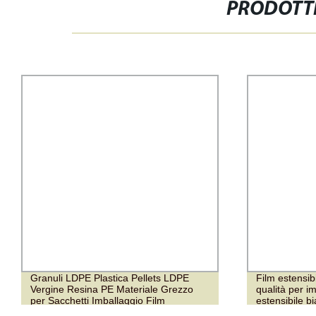
PRODOTTI
Granuli LDPE Plastica Pellets LDPE
Film estensibi
Vergine Resina PE Materiale Grezzo
qualità per im
per Sacchetti Imballaggio Film
estensibile b