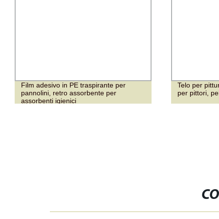
Film adesivo in PE traspirante per
Telo per pittu
pannolini, retro assorbente per
per pittori, p
assorbenti igienici
CO