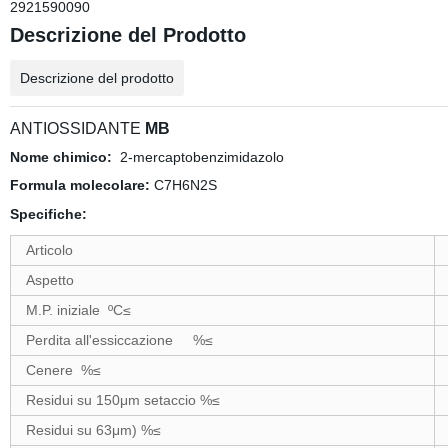
2921590090
Descrizione del Prodotto
Descrizione del prodotto
ANTIOSSIDANTE
MB
Nome chimico:
2-mercaptobenzimidazolo
Formula molecolare:
C7H6N2S
Specifiche:
Articolo
Aspetto
M.P. iniziale
ºC
≤
Perdita all'essiccazione
%
≤
Cenere %
≤
Residui su 150μm setaccio %
≤
Residui su 63μm) %
≤