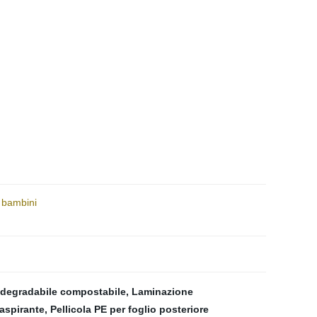
r bambini
iodegradabile compostabile
,
Laminazione
raspirante
,
Pellicola PE per foglio posteriore