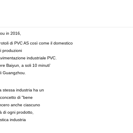
ou in 2016,
rotoli di PVC AS così come il domestico
li produzioni
avimentazione industriale PVC.
ere Baiyun, a soli 10 minuti'
 di Guangzhou.
lla stessa industria ha un
 concetto di "bene
incero anche ciascuno
à di ogni prodotto,
stica industria