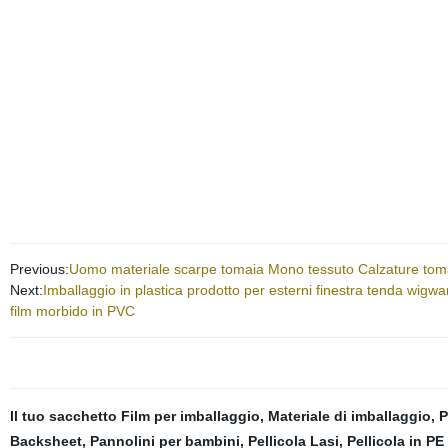
Previous:
Uomo materiale scarpe tomaia Mono tessuto Calzature toma
Next:
Imballaggio in plastica prodotto per esterni finestra tenda wigw
film morbido in PVC
Il tuo sacchetto Film per imballaggio
,
Materiale di imballaggio
,
P
Backsheet
,
Pannolini per bambini
,
Pellicola Lasi
,
Pellicola in P