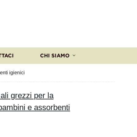
TTACI
CHI SIAMO
nti igienici
ali grezzi per la
 bambini e assorbenti