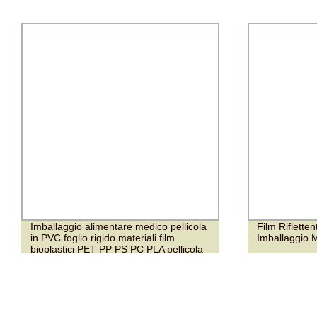
Imballaggio alimentare medico pellicola
Film Rifletten
in PVC foglio rigido materiali film
Imballaggio M
bioplastici PET PP PS PC PLA pellicola
in PVC foglio per imballaggio blister