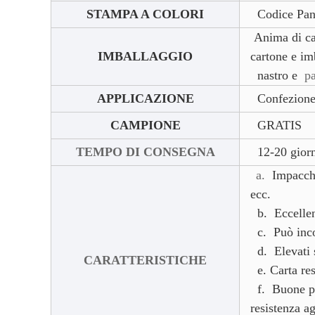
STAMPA A COLORI
Codice Pan
Anima di cart
IMBALLAGGIO
cartone e im
nastro e
pa
APPLICAZIONE
Confezione 
CAMPIONE
GRATIS
TEMPO DI CONSEGNA
12-20 gior
a.
Impacche
ecc.
b. Eccellent
c. Può incor
d. Elevati s
CARATTERISTICHE
e. Carta resi
f. Buone pre
resistenza ag