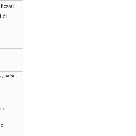
izzati
i di
, salse,
io
 e