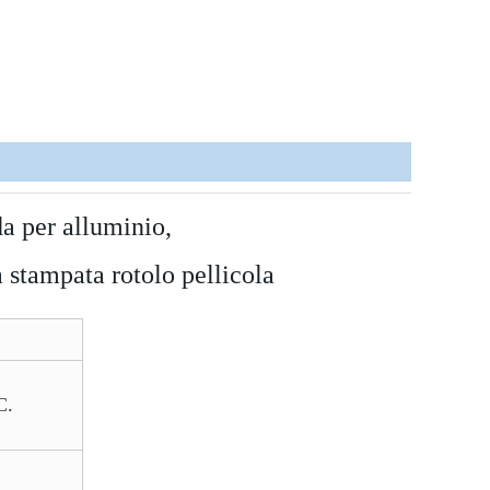
da per alluminio,
a stampata rotolo pellicola
C.