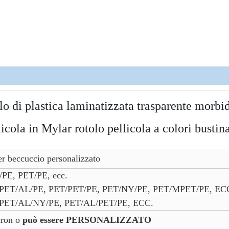
olo di plastica laminatizzata trasparente morbi
cola in Mylar rotolo pellicola a colori bustin
er beccuccio personalizzato
Y/PE, PET/PE, ecc.
PET/AL/PE, PET/PET/PE, PET/NY/PE, PET/MPET/PE, EC
PET/AL/NY/PE, PET/AL/PET/PE, ECC.
ron o
può essere PERSONALIZZATO