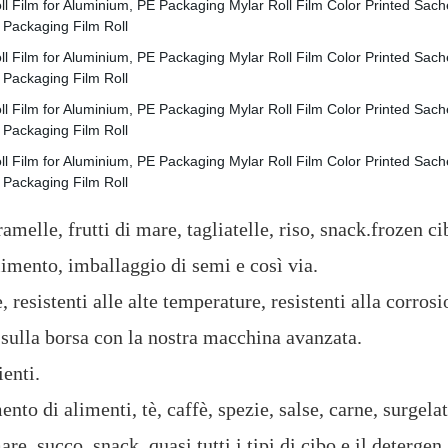
ramelle, frutti di mare, tagliatelle, riso, snack.frozen ci
imento, imballaggio di semi e così via.
, resistenti alle alte temperature, resistenti alla corro
 sulla borsa con la nostra macchina avanzata.
enti.
ento di alimenti, tè, caffè, spezie, salse, carne, surgelat
re, succo, snack, quasi tutti i tipi di cibo e il detergen.