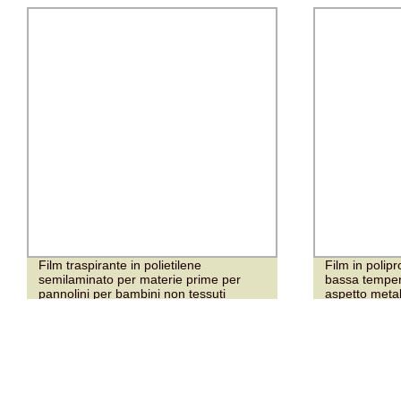
Film traspirante in polietilene
Film in polipr
semilaminato per materie prime per
bassa tempera
pannolini per bambini non tessuti
aspetto metal
alimentare