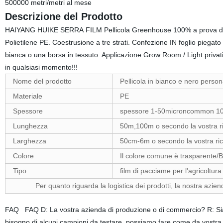
500000 metri/metri al mese
Descrizione del Prodotto
HAIYANG HUIKE SERRA FILM Pellicola Greenhouse 100% a prova di luce,
Polietilene PE. Coestrusione a tre strati. Confezione IN foglio piegat
bianca o una borsa in tessuto. Applicazione Grow Room / Light priva
in qualsiasi momento!!!
Nome del prodotto
Pellicola in bianco e nero perso
Materiale
PE
Spessore
spessore 1-50microncommon 
Lunghezza
50m,100m o secondo la vostra r
Larghezza
50cm-6m o secondo la vostra ric
Colore
Il colore comune è trasparente/
Tipo
film di pacciame per l'agricoltur
Per quanto riguarda la logistica dei prodotti, la nostra aziend
FAQ FAQ D: La vostra azienda di produzione o di commercio? R: Sia
bisogno di alcuni campioni da testare, possiamo fare come da vostra r