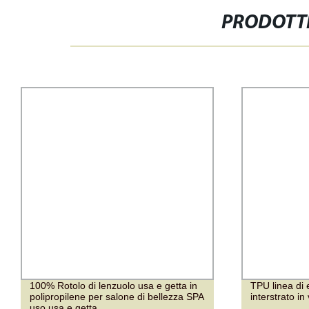
PRODOTTI
100% Rotolo di lenzuolo usa e getta in
TPU linea di 
polipropilene per salone di bellezza SPA
interstrato in
uso usa e getta