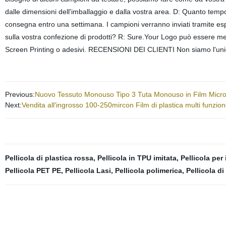
dalle dimensioni dell'imballaggio e dalla vostra area. D: Quanto temp
consegna entro una settimana. I campioni verranno inviati tramite es
sulla vostra confezione di prodotti? R: Sure.Your Logo può essere mes
Screen Printing o adesivi. RECENSIONI DEI CLIENTI Non siamo l'unic
Previous:
Nuovo Tessuto Monouso Tipo 3 Tuta Monouso in Film Micr
Next:
Vendita all′ingrosso 100-250mircon Film di plastica multi funzio
Pellicola di plastica rossa
,
Pellicola in TPU imitata
,
Pellicola per
Pellicola PET PE
,
Pellicola Lasi
,
Pellicola polimerica
,
Pellicola di