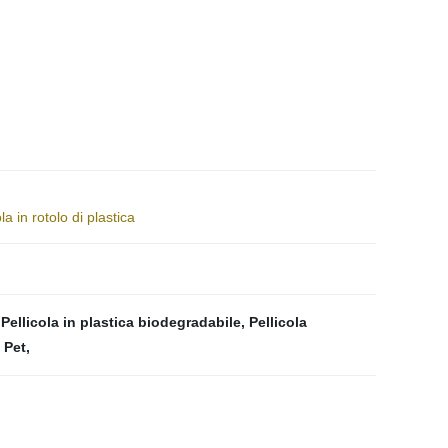
a in rotolo di plastica
,
Pellicola in plastica biodegradabile
,
Pellicola
a Pet
,