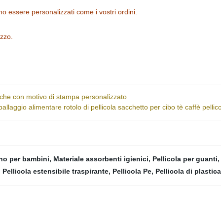
no essere personalizzati come i vostri ordini.
izzo.
oliche con motivo di stampa personalizzato
llaggio alimentare rotolo di pellicola sacchetto per cibo tè caffè pellicol
ino per bambini
,
Materiale assorbenti igienici
,
Pellicola per guanti
,
Pellicola estensibile traspirante
,
Pellicola Pe
,
Pellicola di plastic