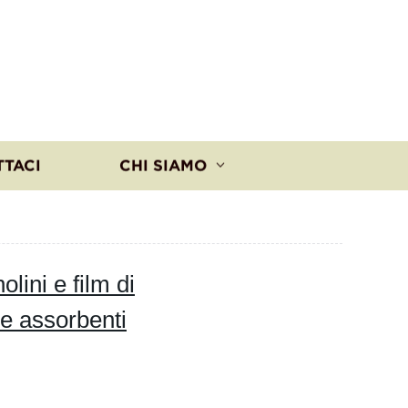
TTACI
CHI SIAMO
lini e film di
 e assorbenti