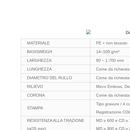
MATERIALE
PE + non tessuto
BASISWEIGH
14~100 g/m²
LARGHEZZA
80 ~ 1,700 mm
LUNGHEZZA
Come da richiesta 
DIAMETRO DEL RULLO
Come da richiesta 
RILIEVO
Micro Emboss, D
CORONA
Come da richiesta 
Tipo gravure / 4 co
STAMPA
Registrazione CD
RESISTENZA ALLA TRAZIONE
MD ≥ 600 e CD ≥ 
(g/25 mm)
MD ≥ 900 e CD ≥ 2