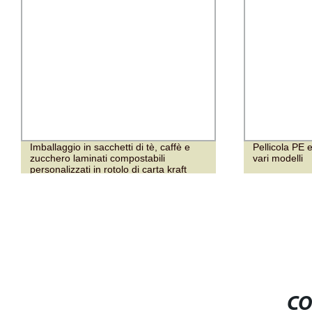
Imballaggio in sacchetti di tè, caffè e
Pellicola PE 
zucchero laminati compostabili
vari modelli
personalizzati in rotolo di carta kraft
CO