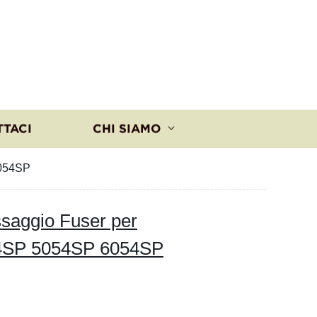
TTACI
CHI SIAMO
6054SP
ssaggio Fuser per
4SP 5054SP 6054SP