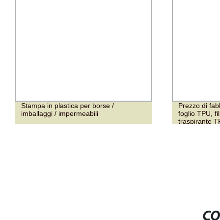
Prezzo di fabbrica di film TPU, film PU,
Copertura per
foglio TPU, film impermeabile e
tessuto compo
traspirante TPU, film adesivo a caldo
laminato in P
CO