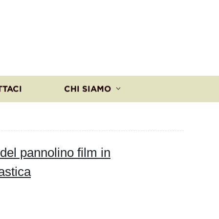
TTACI
CHI SIAMO
 del pannolino film in
astica