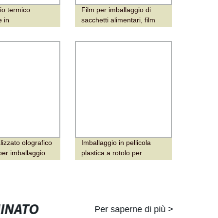
io termico
Film per imballaggio di
e in
sacchetti alimentari, film
PET/PVC/PE/estensibile/rotolo
plastico, film laminato per
 in PE/adesivo in
polveri
 per finestre,
laminata per
io di strumenti
cile da staccare
lizzato olografico
Imballaggio in pellicola
per imballaggio
plastica a rotolo per
detersivo liquido laminato
morbido personalizzato
MINATO
Per saperne di più >