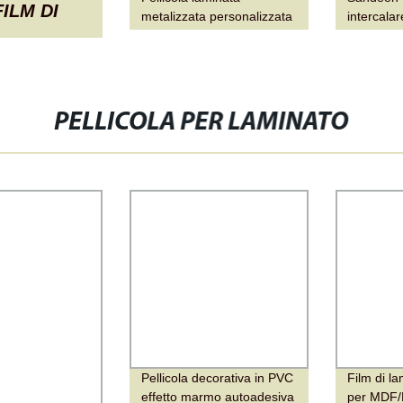
ILM DI
metalizzata personalizzata
intercala
in alluminio per imballaggio
chiaro in
di caffè macinato, bevande
laminato v
in polvere, miele e ketchup
per piccoli sacchetti
PELLICOLA PER LAMINATO
Pellicola decorativa in PVC
Film di l
effetto marmo autoadesiva
per MDF/P