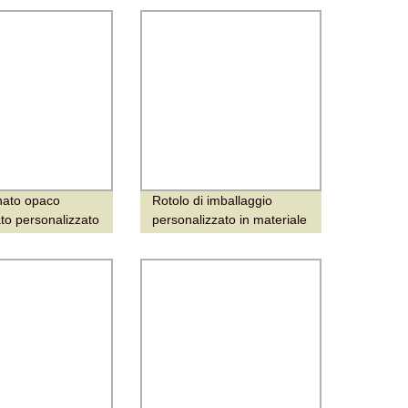
nato opaco
Rotolo di imballaggio
ato personalizzato
personalizzato in materiale
laggio alimentare
laminato per alimenti, film
plastico per dolci,
confezionamento di pane
in cassetta