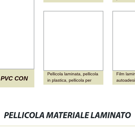
per laminato, mobili e
particell
pannelli murali
laminato 
planarità
Pellicola laminata, pellicola
Film lami
N PVC CON
in plastica, pellicola per
autoadesi
imballaggio, pellicola per
in plasti
alimenti
LAMINATO
PVC PER
PELLICOLA MATERIALE LAMINATO
LI, PORTE