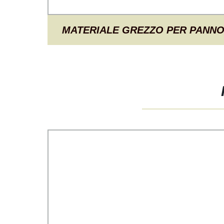
MATERIALE GREZZO PER PANNO
BAMBINI, FOGLIO POSTERIORE 
IN FILM PE