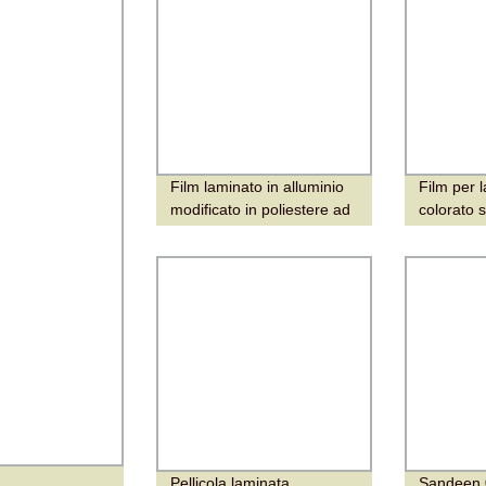
Film laminato in alluminio
Film per 
modificato in poliestere ad
colorato 
alta allungamento con
foglio di 
resistenza per membrane
impermeabili
Pellicola laminata
Sandeen 