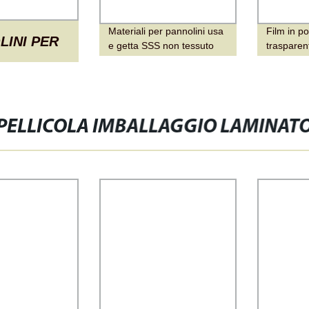
Materiali per pannolini usa
Film in po
LINI PER
e getta SSS non tessuto
trasparen
laminato film di PE film di
stampato i
retro
personali
LAMINATO
coperchio
PELLICOLA IMBALLAGGIO LAMINAT