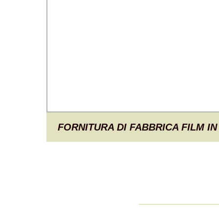
FORNITURA DI FABBRICA FILM I
TEXTURE IN LEGNO GOFFRATO, 
DECORATIVO IN PVC, FILM IN 
IMBALLAGGIO A VUOTO PER MOBI