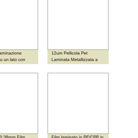
laminazione
12um Pellicola Pet
su un lato con
Laminata Metallizzata a
alluminio
Specchio
6mic/8mic/10mic/12mic/15microns
Pellicola PE
0.38mm Film
Film laminato in PE/CPP in