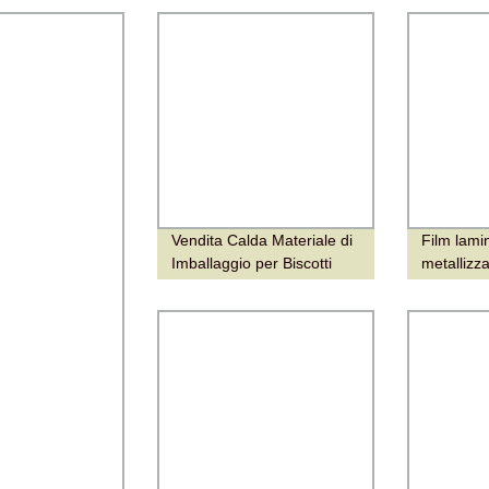
M IN PVC
Vendita Calda Materiale di
Film lami
Imballaggio per Biscotti
metallizz
Snack Alimentari Laminato
per imbal
Automatico Film Flessibile
in rotolo
a Rullo