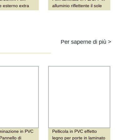
re esterno extra
alluminio riflettente il sole
 EVA per vetro
su coltivazione di mele
etro intelligente
Per saperne di più >
aminazione in PVC
Pellicola in PVC effetto
annello di
legno per porte in laminato