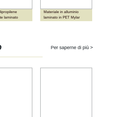
lipropilene
Materiale in alluminio
te laminato
laminato in PET Mylar
n polietilene
zzato per
 di yogurt
O
Per saperne di più >