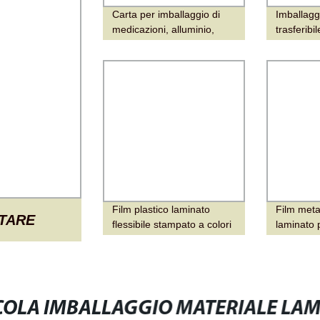
Carta per imballaggio di
Imballagg
medicazioni, alluminio,
trasferibil
plastica, imballaggio
plastica/
laminato, alluminio,
protettivo
plastica, imballaggio
poliimmide
laminato, plastica, plastica,
pellicola 
imballaggio laminato, film
imballagg
medici fa
Film plastico laminato
Film meta
TARE
flessibile stampato a colori
laminato 
personalizzati per
imballaggio di patatine e
 BISCOTTI
gelato
ICOLA PER
COLA IMBALLAGGIO MATERIALE LA