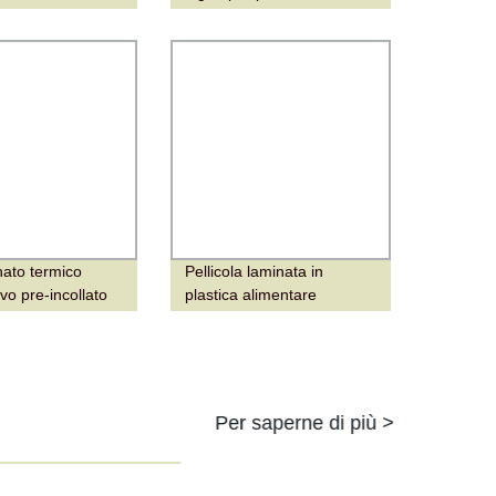
e/Pannello in PVC
a pressione sottovuoto
con la migliore
nato termico
Pellicola laminata in
vo pre-incollato
plastica alimentare
ca BOPP
personalizzata BOPP
VMPET/PE per imballaggio
di caramelle
Per saperne di più >