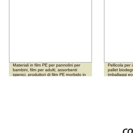
Materiali in film PE per pannolini per
Pellicola per
bambini, film per adulti, assorbenti
pallet biodeg
igienici, produttori di film PE morbido in
imballaggi ec
Cina
l&prime;espo
CO