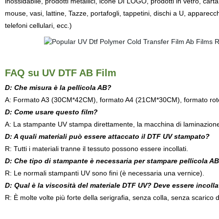
inossidabile, prodotti metallici, icone DI LOGO, prodotti in vetro, carta
mouse, vasi, lattine, Tazze, portafogli, tappetini, dischi a U, apparecchi
telefoni cellulari, ecc.)
FAQ su UV DTF AB Film
D: Che misura è la pellicola AB?
A: Formato A3 (30CM*42CM), formato A4 (21CM*30CM), formato rot
D: Come usare questo film?
A: La stampante UV stampa direttamente, la macchina di laminazione a
D: A quali materiali può essere attaccato il DTF UV stampato?
R: Tutti i materiali tranne il tessuto possono essere incollati.
D: Che tipo di stampante è necessaria per stampare pellicola A
R: Le normali stampanti UV sono fini (è necessaria una vernice).
D: Qual è la viscosità del materiale DTF UV? Deve essere incoll
R: È molte volte più forte della serigrafia, senza colla, senza scarico di 