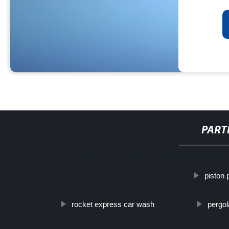
PART
http://www.cmer.site/api/getlink/8?url=https://www.haiantepefilmco.it/p
piston
con-30cm-60cm-a3-a4-dimensione/
rocket express car wash
pergol