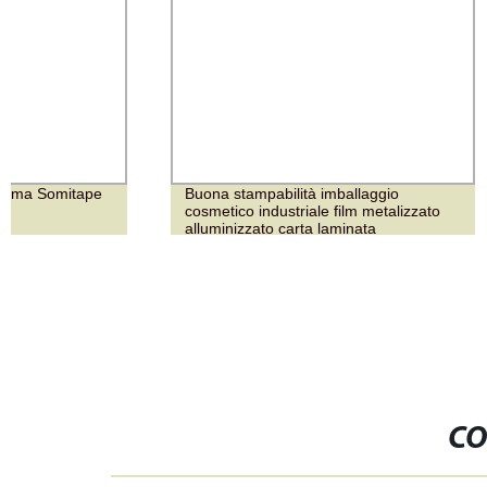
Buona stampabilità imballaggio
OEM Prezzo E
cosmetico industriale film metalizzato
Campioni Gra
alluminizzato carta laminata
per Bambini 
Cinese
CO