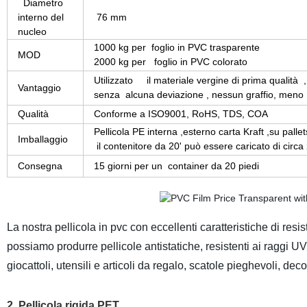
Diametro
interno del
76 mm
nucleo
1000 kg per foglio in PVC trasparente
MOD
2000 kg per foglio in PVC colorato
Utilizzato il materiale vergine di prima qualità
Vantaggio
senza alcuna deviazione , nessun graffio, meno
Qualità
Conforme a ISO9001, RoHS, TDS, COA
Pellicola PE interna ,esterno carta Kraft ,su pall
Imballaggio
il contenitore da 20' può essere caricato di circa
Consegna
15 giorni per un container da 20 piedi
La nostra pellicola in pvc con eccellenti caratteristiche di resis
possiamo produrre pellicole antistatiche, resistenti ai raggi UV,
giocattoli, utensili e articoli da regalo, scatole pieghevoli, deco
2.
Pellicola rigida PET