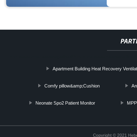
PART
http://www.cmer.site/api/getlink/8?url=https://www.haiantepefilmco.
Apartment Building Heat Recovery Ventila
Comfy pillow&amp;Cushion
An
Neonate Spo2 Patient Monitor
MPPT
Copyright © 2021 Hebe