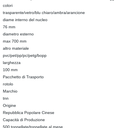
colori
trasparente/vetro/blu chiaro/ambra/arancione
diame interno del nucleo
76 mm
diametro esterno
max 700 mm
altro materiale
pvc/pet/pp/pc/petg/bopp
larghezza
100 mm
Pacchetto di Trasporto
rotolo
Marchio
tnn
Origine
Repubblica Popolare Cinese
Capacità di Produzione
500 tonnellate/tonnellate al mese