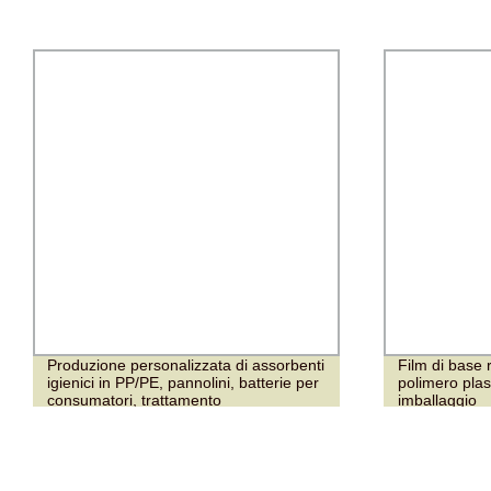
Produzione personalizzata di assorbenti
Film di base 
igienici in PP/PE, pannolini, batterie per
polimero plast
consumatori, trattamento
imballaggio
dell&prime;acqua, membrana filtrante a
diaframma