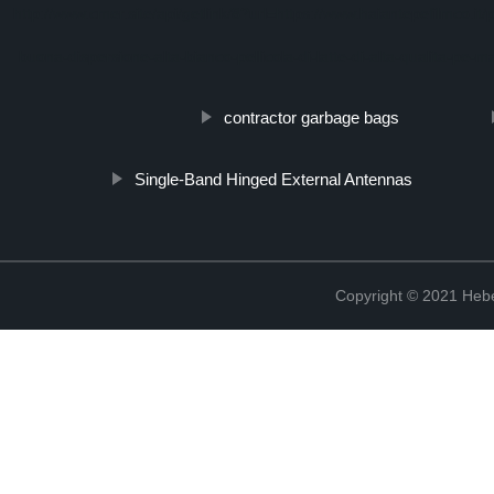
http://www.cmer.site/api/getlink/8?url=https://www.haiantepefilmco.i
buona-dispersione-alta-bianco-pellicola-di-latte-di-alta-qualita-pe-m
contractor garbage bags
Single-Band Hinged External Antennas
Copyright © 2021 Hebe