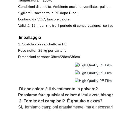
Temperatura:
≤30ºC
Condizioni di umidità: Ambiente asciutto, ventilato
,
pulito
,
n
Sigillare il sacchetto in PE dopo l'uso;
Lontano da VOC, fuoco e calore;
Validità
:
12 mesi
(
oltre
il periodo di conservazione
,
se
i pa
Imballaggio
1. Scatola con sacchetto in PE
Peso netto
:
25 kg per cartone
Dimensioni cartone: 39cm*28cm*36cm
Di che
colore è il rivestimento in polvere?
Possiamo fare qualsiasi colore di cui avete bisog
2. Fornite dei campioni?
È gratuito o extra?
Sì,
forniamo campioni gratuitamente, ma è necessario 