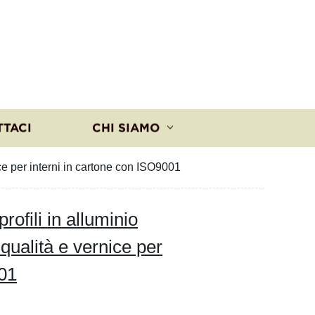
TTACI
CHI SIAMO
nice per interni in cartone con ISO9001
rofili in alluminio
 qualità e vernice per
001