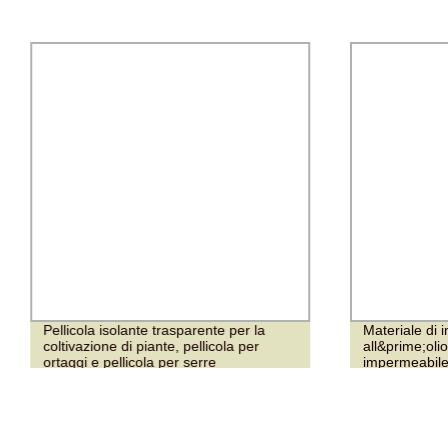
Pellicola isolante trasparente per la
Materiale di 
coltivazione di piante, pellicola per
all&prime;olio
ortaggi e pellicola per serre
impermeabil