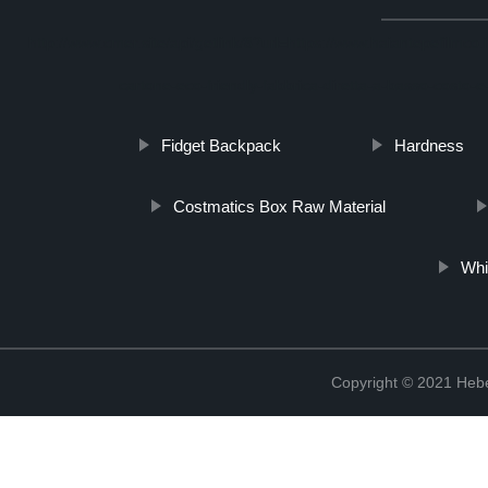
http://www.cmer.site/api/getlink/8?url=https://www.haiantepefilmco.i
cartone-eco-friendly-fabbrica-diretta-a-basso-costo-e
Fidget Backpack
Hardness
Costmatics Box Raw Material
Whi
Copyright © 2021 Hebe