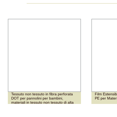
Tessuto non tessuto in fibra perforata
Film Estensib
DOT per pannolini per bambini,
PE per Mater
materiali in tessuto non tessuto di alta
qualità