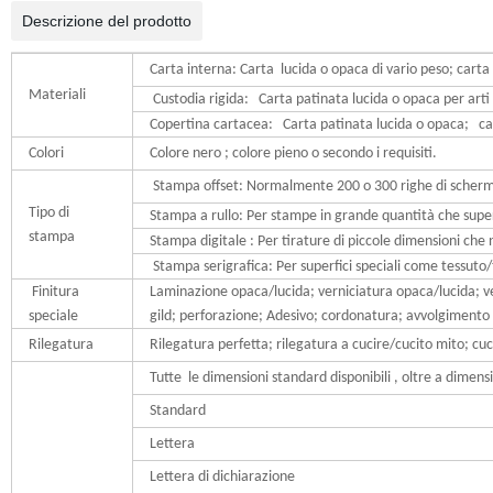
Descrizione del prodotto
Carta interna: Carta lucida o opaca di vario peso; carta 
Materiali
Custodia rigida: Carta patinata lucida o opaca per a
Copertina cartacea: Carta patinata lucida o opaca; carta
Colori
Colore nero ; colore pieno o secondo i requisiti.
Stampa offset
: Normalmente 200 o 300 righe di scherm
Tipo di
Stampa a rullo:
Per stampe in grande quantità che super
stampa
Stampa digitale :
Per tirature di piccole dimensioni che 
Stampa serigrafica
: Per superfici speciali come tessuto
Finitura
Laminazione opaca/lucida; verniciatura opaca/lucida; ve
speciale
gild; perforazione; Adesivo; cordonatura; avvolgimento 
Rilegatura
Rilegatura perfetta; rilegatura a cucire/cucito mito; cuc
Tutte le dimensioni standard disponibili , oltre a dimens
Standard
Lettera
Lettera di dichiarazione