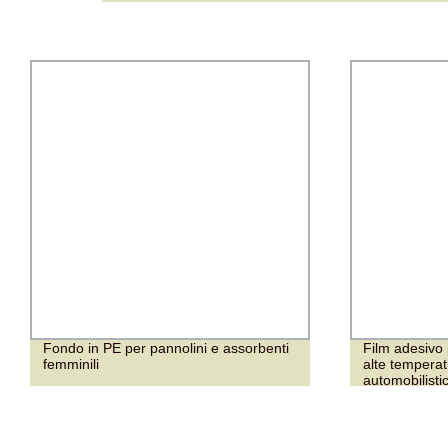
Fondo in PE per pannolini e assorbenti
Film adesivo 
femminili
alte temperat
automobilisti