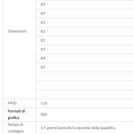
A5
A4
A3
Dimensioni
A2
B2
B3
B4
B5
MOD
1 pz
Formati di
PDF
grafica
Tempo di
3-5 giorni lavorativi a seconda della quantità.
consegna