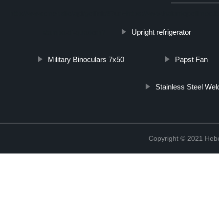
http://www.cmer.site/api/getlink/8?url=https://www.haiantepefilmco.it
Upright refrigerator
stampa-di-quaderni/
Military Binoculars 7x50
Papst Fan
Stainless Steel We
Copyright © 2021 Hebe