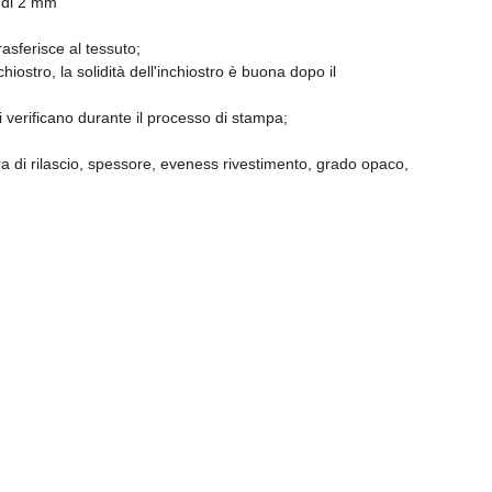
o di 2 mm
rasferisce al tessuto;
iostro, la solidità dell'inchiostro è buona dopo il
 verificano durante il processo di stampa;
ra di rilascio, spessore, eveness rivestimento, grado opaco,