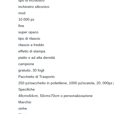
tipo di inchiostro
inchiostro siliconico
mod
10.000 pz
fine
super opaco
tipo di rilascio
rilascio a freddo
effetto di stampa
piatto o ad alta densità
campione
gratuito, 30 fogli
Pacchetto di Trasporto
250 pz/sacchetto in polietilene, 1000 pz/scatola, 20, 000pz 
Specifiche
48cmx64cm, 50cmx70cm o personalizzazione
Marchio
xinhe