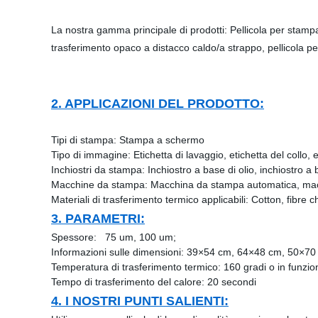
La nostra gamma principale di prodotti: Pellicola per stampa 
trasferimento opaco a distacco caldo/a strappo, pellicola per 
2. APPLICAZIONI DEL PRODOTTO:
Tipi di stampa: Stampa a schermo
Tipo di immagine: Etichetta di lavaggio, etichetta del collo, 
Inchiostri da stampa: Inchiostro a base di olio, inchiostro a 
Macchine da stampa: Macchina da stampa automatica, macc
Materiali di trasferimento termico applicabili: Cotton, fibre ch
3. PARAMETRI:
Spessore: 75 um, 100 um;
Informazioni sulle dimensioni: 39×54 cm, 64×48 cm, 50×70 
Temperatura di trasferimento termico: 160 gradi o in funzione
Tempo di trasferimento del calore: 20 secondi
4. I NOSTRI PUNTI SALIENTI: