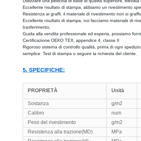
Utilizzare una pellicola di base di qualità superiore, elevata
Eccellente risultato di stampa, abbiamo un rivestimento spec
Resistenza ai graffi, il materiale di rivestimento non si graffi
Eccellente risultato di stampa, noi facciamo materiale di riv
trasferimento;
Guida alla vendita professionale ed esperta, possiamo forni
Certificazione OEKO TEX, appendice 4, classe II
Rigoroso sistema di controllo qualità, prima di ogni spediz
semplice Test di stampa o seguire la richiesta del cliente.
5. SPECIFICHE:
PROPRIETÀ
Unità
Sostanza
g/m2
Calibro
num
Peso del rivestimento
g/m2
Resistenza alla trazione(MD)
MPa