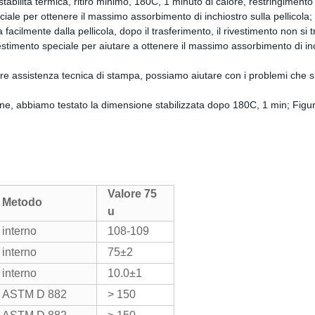
 stabilità termica, ritiro minimo, 180C, 1 minuto di calore, restringiment
iale per ottenere il massimo assorbimento di inchiostro sulla pellicola;
a facilmente dalla pellicola, dopo il trasferimento, il rivestimento non si t
estimento speciale per aiutare a ottenere il massimo assorbimento di inch
re assistenza tecnica di stampa, possiamo aiutare con i problemi che si
ione, abbiamo testato la dimensione stabilizzata dopo 180C, 1 min; Figu
Valore 75
Metodo
u
interno
108-109
interno
75±2
interno
10.0±1
ASTM D 882
> 150