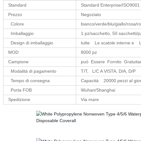
Standard
Standard Enterprise/ISO9001
Prezzo
Negoziato
Colore
bianco/verde/blu/giallo/rosa/r
Imballaggio
1 pz/sacchetto, 50 sacchetti/p
Design di imballaggio
tutte Le scatole interne e 
MOD
8000 pz
Campione
può Essere Fornito Gratuita
Modalità di pagamento
T/T, L/C A VISTA, D/A, D/P
Tempo di consegna
Capacità: 20000 pezzi al gi
Porta FOB
Wuhan/Shanghai
Spedizione
Via mare