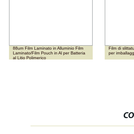
88um Film Laminato in Alluminio Film
Film di slitta
Laminato/Film Pouch in Al per Batteria
per imballagg
al Litio Polimerico
CO