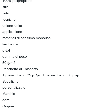
100% polipropilene
stile
tinto
tecniche
unione-unita
applicazione
materiali di consumo monouso
larghezza
s-5xl
gamma di peso
50 g/m2
Pacchetto di Trasporto
1 pz/sacchetto, 25 pz/pz. 1 pz/sacchetto, 50 pz/pz.
Specifiche
personalizzato
Marchio
oem
Origine