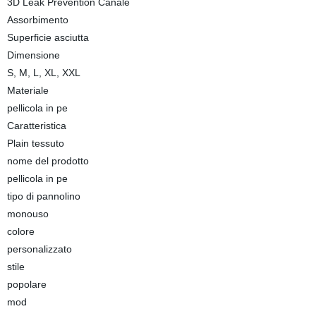
3D Leak Prevention Canale
Assorbimento
Superficie asciutta
Dimensione
S, M, L, XL, XXL
Materiale
pellicola in pe
Caratteristica
Plain tessuto
nome del prodotto
pellicola in pe
tipo di pannolino
monouso
colore
personalizzato
stile
popolare
mod