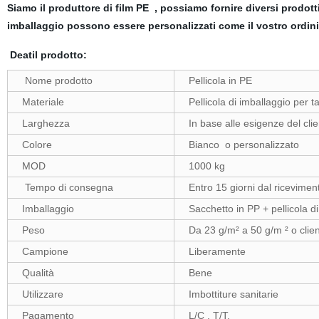
Siamo il produttore di film PE , possiamo fornire diversi prodott
imballaggio possono essere personalizzati come il vostro ordin
Deatil prodotto:
Nome prodotto
Pellicola in PE
Materiale
Pellicola di imballaggio per t
Larghezza
In base alle esigenze del cli
Colore
Bianco o personalizzato
MOD
1000 kg
Tempo di consegna
Entro 15 giorni dal ricevimen
Imballaggio
Sacchetto in PP + pellicola d
Peso
Da 23 g/m² a 50 g/m ² o clie
Campione
Liberamente
Qualità
Bene
Utilizzare
Imbottiture sanitarie
Pagamento
L/C , T/T.