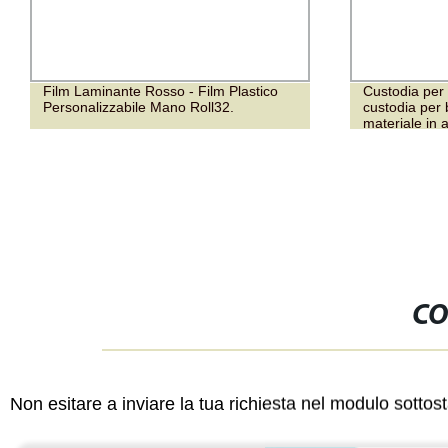
Custodia per celle a sacchetto Aotelec,
Pellicola in
custodia per batteria agli ioni di litio,
Nano estensi
materiale in alluminio e film laminato
Vernice super
opaca traspa
Pellicola pro
CO
Non esitare a inviare la tua richiesta nel modulo sotto