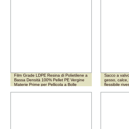
Film Grade LDPE Resina di Polietilene a
Sacco a valvo
Bassa Densità 100% Pellet PE Vergine
gesso, calce,
Materie Prime per Pellicola a Bolle
flessibile rive
stampa