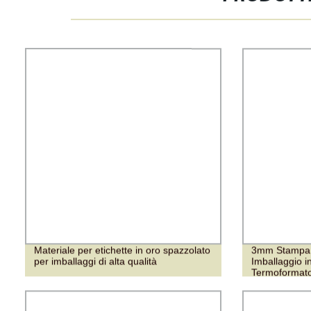
Materiale per etichette in oro spazzolato
3mm Stampa a
per imballaggi di alta qualità
Imballaggio i
Termoformato
per Piastrelle
Pubblicitario 
PVC Schiuma F