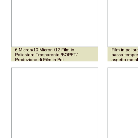
6 Micron/10 Micron /12 Film in
Film in polipr
Poliestere Trasparente /BOPET/
bassa tempera
Produzione di Film in Pet
aspetto metal
alimentare