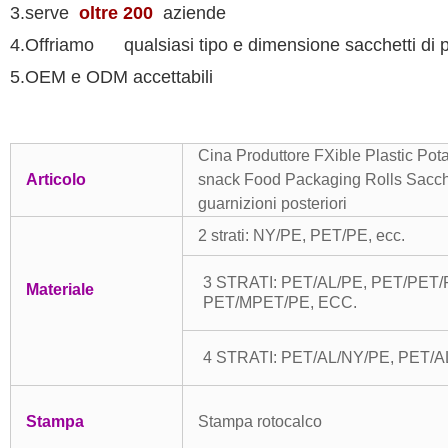
3.serve
oltre 200
aziende
4.Offriamo
qualsiasi tipo e dimensione sacchetti di pl
5.OEM e ODM accettabili
Cina Produttore FXible Plastic Pot
Articolo
snack Food Packaging Rolls Sacchet
guarnizioni posteriori
2 strati: NY/PE, PET/PE, ecc.
3 STRATI: PET/AL/PE, PET/PET/
Materiale
PET/MPET/PE, ECC.
4 STRATI: PET/AL/NY/PE, PET/A
Stampa
Stampa rotocalco