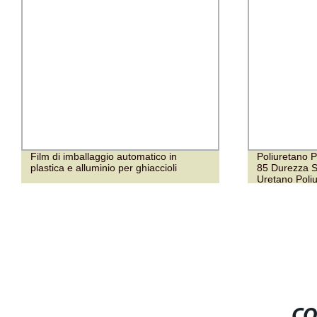
Film di imballaggio automatico in
Poliuretano Pla
plastica e alluminio per ghiaccioli
85 Durezza Sho
Uretano Poliuret
Nylon Cuscinett
Termoplastico 
CO