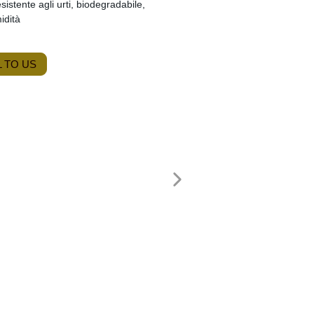
sistente agli urti, biodegradabile,
midità
 TO US