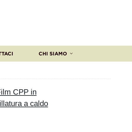
TTACI
CHI SIAMO
Film CPP in
illatura a caldo