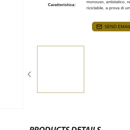
monouso, antistatico, re
Caratteristica:
riciclabile, a prova di u
SEND EMAIL