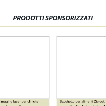
PRODOTTI SPONSORIZZATI
 imaging laser per cliniche
Sacchetto per alimenti Ziplock,