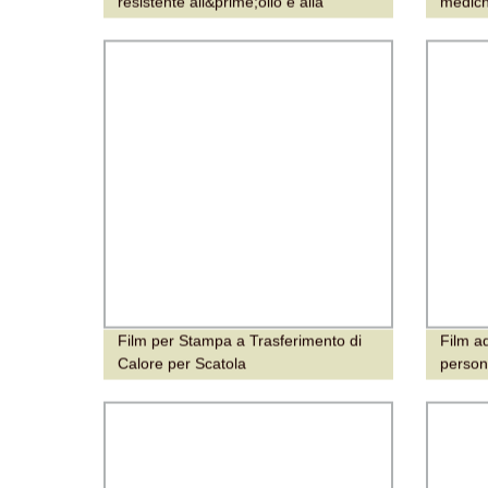
resistente all&prime;olio e alla
medich
grease, di grado alimentare
alfanum
Film per Stampa a Trasferimento di
Film a
Calore per Scatola
person
compos
biodeg