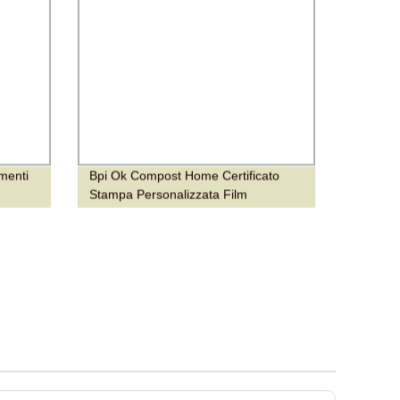
umenti
Bpi Ok Compost Home Certificato
Stampa Personalizzata Film
astica
Biodegradabile Traspirante per
Pannolini per Bambini Prezzo Film
BOPP Personalizzato LDPE Morbido
Pre Stretch Imballaggio Pieno