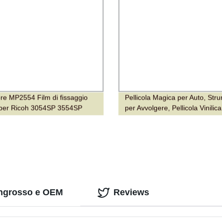
ore MP2554 Film di fissaggio
Pellicola Magica per Auto, Str
per Ricoh 3054SP 3554SP
per Avvolgere, Pellicola Vinilica
P 5054SP 6054SP
Cambia Colore, Copertura in Pl
per Vernice Auto
l'ingrosso e OEM
Reviews