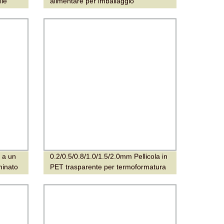
ile
alimentare per imballaggio
alimentare, film per snack al
cioccolato in rotolo
e a un
0.2/0.5/0.8/1.0/1.5/2.0mm Pellicola in
minato
PET trasparente per termoformatura
 per