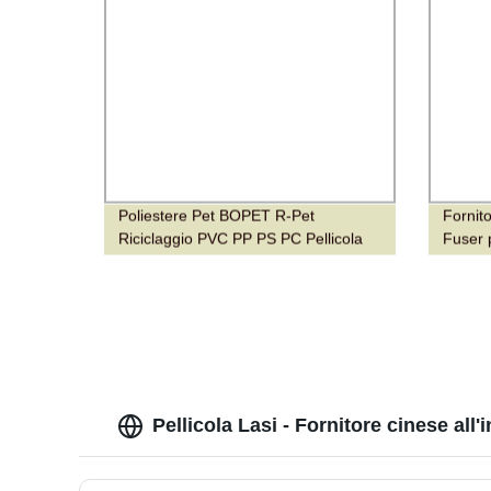
Poliestere Pet BOPET R-Pet
Fornit
Riciclaggio PVC PP PS PC Pellicola
Fuser 
Plastica Foglio di Plastica Pellicola
4054S
Metallizzata Pellicola Estensibile
Pellicola Lasi - Fornitore cinese al