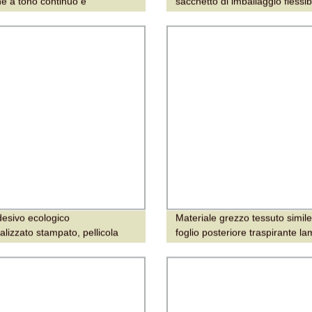
e a tono continuo e
sacchetto di imballaggio flessib
erici nitidi
desivo ecologico
Materiale grezzo tessuto simil
alizzato stampato, pellicola
foglio posteriore traspirante la
tabile 100% film adesivo
in PE e film simile a un tessuto
radabile
pannolini per bambini